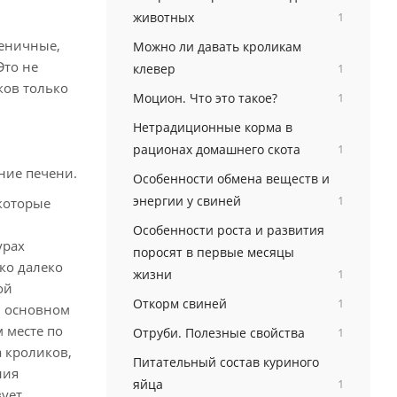
животных
1
еничные,
Можно ли давать кроликам
Это не
клевер
1
ков только
Моцион. Что это такое?
1
Нетрадиционные корма в
рационах домашнего скота
1
ние печени.
Особенности обмена веществ и
энергии у свиней
1
которые
Особенности роста и развития
урах
поросят в первые месяцы
ко далеко
жизни
1
ой
Откорм свиней
1
В основном
 месте по
Отруби. Полезные свойства
1
 кроликов,
Питательный состав куриного
ния
яйца
1
вует