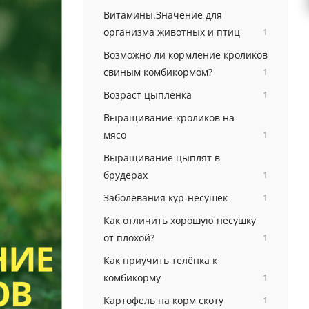
Витамины.Значение для
организма животных и птиц
1
Возможно ли кормление кроликов
свиным комбикормом?
1
Возраст цыплёнка
1
Выращивание кроликов на
мясо
1
Выращивание цыплят в
брудерах
1
Заболевания кур-несушек
1
Как отличить хорошую несушку
от плохой?
1
Как приучить телёнка к
комбикорму
1
Картофель на корм скоту
1