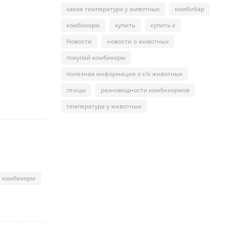
какая температура у животных
комбибар
комбикорм
купить
купить к
Новости
новости о животных
покупай комбикорм
полезная информация о с/х животных
птицы
разновидности комбикормов
температура у животных
й комбикорм