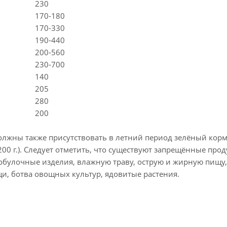
230
70-180
70-330
90-440
00-560
30-700
140
205
280
200
ы также присутствовать в летний период зелёный корм
ло 200 г.). Следует отметить, что существуют запрещённые про
бобулочные изделия, влажную траву, острую и жирную пищу,
и, ботва овощных культур, ядовитые растения.