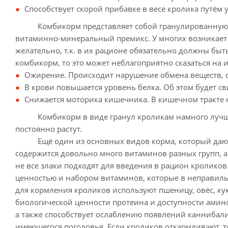
Способствует скорой прибавке в весе кролика путё
Комбикорм представляет собой гранулированную сме
витаминно-минеральный премикс. У многих возникает 
желательно, т.к. в их рационе обязательно должны бы
комбикорм, то это может неблагоприятно сказаться на 
Ожирение. Происходит нарушение обмена веществ, с
В крови повышается уровень белка. Об этом будет св
Снижается моторика кишечника. В кишечном тракте 
Комбикорм в виде гранул кроликам намного лучше по
постоянно растут.
Ещё один из основных видов корма, который дают к
содержится довольно много витаминов разных групп, а
не все злаки подходят для введения в рацион кролико
ценностью и набором витаминов, которые в неправиль
для кормления кроликов используют пшеницу, овёс, кук
биологической ценности протеина и доступности амино
а также способствует ослаблению появлений каннибали
имеющегося поголовья. Если кроликов откармливают, то