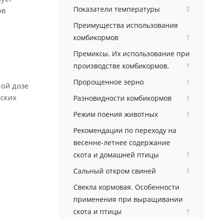
Показатели температуры
2
ов
Преимущества использования
комбикормов
1
Премиксы. Их использование при
производстве комбикормов.
1
Пророщенное зерно
1
ой дозе
еских
Разновидности комбикормов
1
Режим поения животных
1
Рекомендации по переходу на
весенне-летнее содержание
скота и домашней птицы
1
Сальный откром свиней
1
Свекла кормовая. Особенности
применения при выращивании
скота и птицы
1