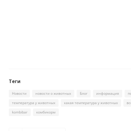
Теги
Новости
новости о животных
Блог
информация
п
температура у животных
какая температура у животных
вс
kombibar
комбикорм