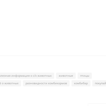
олезная информация о с/х животных
животные
птицы
ё о животных
разновидности комбикормов
комбибар
покупа