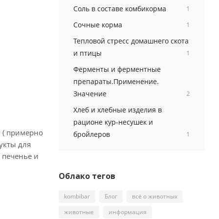
Соль в составе комбикорма
1
Сочные корма
1
Тепловой стресс домашнего скота
и птицы
1
Ферменты и ферментные
препараты.Применение.
Значение
2
Хлеб и хлебные изделия в
рационе кур-несушек и
 ( примерно
бройлеров
1
дукты для
 печенье и
Облако тегов
kombibar
Блог
всё о животных
животные
информация