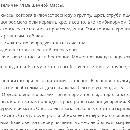
м увеличения мышечной массы.
сь, которая включает зерновую группу, шрот, отруби пш
вопрос можно ли кормить кроликов только комбикормом. 
ть корма растительного происхождения. Если кормить кроли
их развитии в общем:
нижаются их репродуктивные качества.
идетельствовать резкий запах мочи.
начинается гниение и брожение. Может возникнуть пораже
едается. К тому же это способствует стачиванию зубов, 
роликам при выращивании, это зерно. В зерновых культ
 также необходимые для организма белки и углеводы. Одна
в. Обусловлено это различной калорийностью, энергетическ
ных количествах приводят к расстройствам пищеварения. 
урузу и ячмень. Овёс среди зерна злаковых стоит на первом
кислот. Стимулирует рост и обновление шёрстного покрова
зма. Взяв овёс за основу питания, можно не бояться ожире
гда лучше за основу рациона брать кукурузу. Она способст