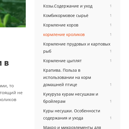
Козы.Содержание и уход
1
Комбикормовое сырьё
1
Кормление коров
1
кормление кроликов
1
Кормление прудовых и карповых
рыб
1
 в
Кормление цыплят
1
Крапива. Польза в
использовании на корм
домашней птице
1
ми, то
стоящий не
Кукуруза курам несушкам и
роликов
бройлерам
1
Куры несушки. Особенности
содержания и ухода
1
Макро и микроэлементы для