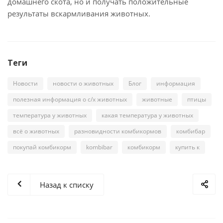
домашнего скота, но и получать положительные
результаты вскармливания животных.
Теги
Новости
новости о животных
Блог
информация
полезная информация о с/х животных
животные
птицы
температура у животных
какая температура у животных
всё о животных
разновидности комбикормов
комбибар
покупай комбикорм
kombibar
комбикорм
купить к
Назад к списку